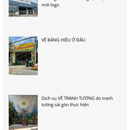
mới logo
VẼ BẢNG HIỆU Ở ĐÂU
Dịch vụ VẼ TRANH TƯỜNG do tranh
tường sài gòn thực hiện