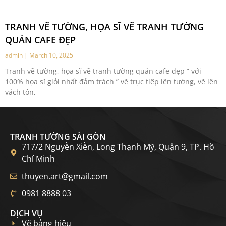
TRANH VẼ TƯỜNG, HỌA SĨ VẼ TRANH TƯỜNG
QUÁN CAFE ĐẸP
admin
March 10, 2025
Tranh vẽ tường, họa sĩ vẽ tranh tường quán cafe đẹp ” với
100% họa sĩ giỏi nhất đảm trách ” vẽ trục tiếp lên tường, vẽ lên
vách tôn,
TRANH TƯỜNG SÀI GÒN
717/2 Nguyễn Xiễn, Long Thạnh Mỹ, Quận 9, TP. Hồ
Chí Minh
thuyen.art@gmail.com
0981 8888 03
DỊCH VỤ
Vẽ bảng hiệu