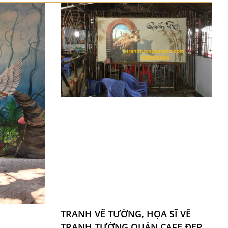
TRANH VẼ TƯỜNG, HỌA SĨ VẼ
TRANH TƯỜNG QUÁN CAFE ĐẸP