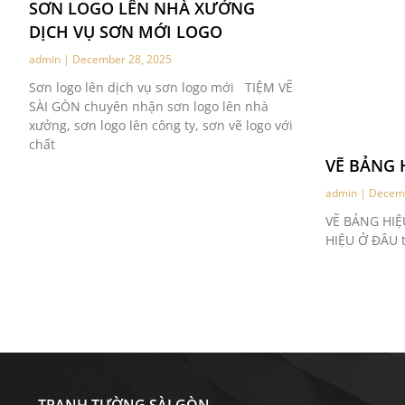
SƠN LOGO LÊN NHÀ XƯỞNG
DỊCH VỤ SƠN MỚI LOGO
admin
December 28, 2025
Sơn logo lên dịch vụ sơn logo mới TIỆM VẼ
SÀI GÒN chuyên nhận sơn logo lên nhà
xưởng, sơn logo lên công ty, sơn vẽ logo với
chất
VẼ BẢNG 
admin
Decemb
VẼ BẢNG HIỆU
HIỆU Ở ĐÂU t
TRANH TƯỜNG SÀI GÒN