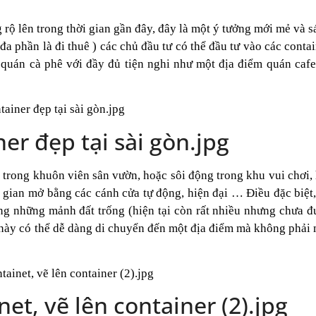
 rộ lên trong thời gian gần đây, đây là một ý tưởng mới mẻ và 
a phần là đi thuê ) các chủ đầu tư có thể đầu tư vào các conta
ột quán cà phê với đầy đủ tiện nghi như một địa điểm quán caf
er đẹp tại sài gòn.jpg
t trong khuôn viên sân vườn, hoặc sôi động trong khu vui chơi,
g gian mở bằng các cánh cửa tự động, hiện đại … Điều đặc biệt
ụng những mảnh đất trống (hiện tại còn rất nhiều nhưng chưa đ
 này có thể dễ dàng di chuyển đến một địa điểm mà không phải 
net, vẽ lên container (2).jpg