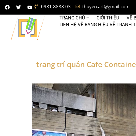
0981 8888 03
thuyen.art@gmail.com
TRANG CHỦ –
GIỚI THIỆU
VẼ 
LIÊN HỆ VẼ BẢNG HIỆU VẼ TRANH
trang trí quán Cafe Containe