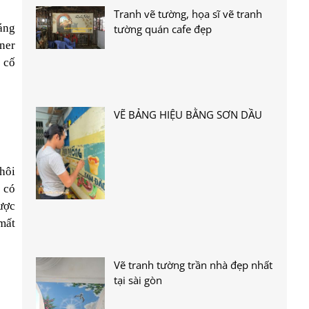
Tranh vẽ tường, họa sĩ vẽ tranh
sáng
tường quán cafe đẹp
iner
e cố
VẼ BẢNG HIỆU BẰNG SƠN DẦU
 hôi
, có
ược
mất
Vẽ tranh tường trần nhà đẹp nhất
tại sài gòn