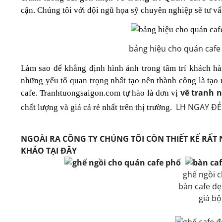
cận. Chúng tôi với đội ngũ họa sỹ chuyên nghiệp sẽ tư vấ
bảng hiệu cho quán cafe c
Làm sao để khẳng định hình ảnh trong tâm trí khách hà
những yếu tố quan trọng nhất tạo nên thành công là tạo n
vẽ tranh n
cafe. Tranhtuongsaigon.com tự hào là đơn vị
LH NGAY Đ
chất lượng và giá cả rẻ nhất trên thị trường.
NGOÀI RA CÔNG TY CHÚNG TÔI CÒN THIẾT KẾ RẤT
KHÁO TẠI ĐÂY
ghế ngồi 
bàn cafe đẹ
giá bộ