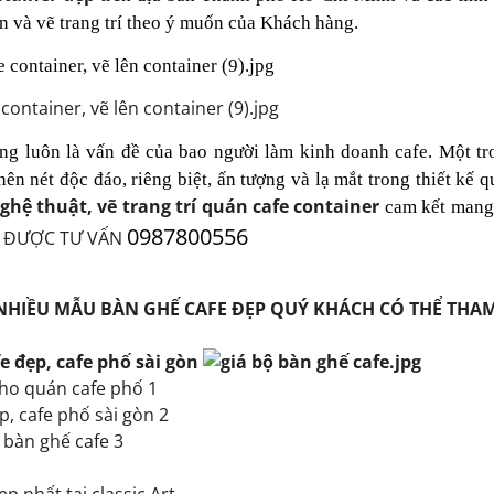
n và vẽ trang trí theo ý muốn của Khách hàng.
ontainer, vẽ lên container (9).jpg
ng luôn là vấn đề của bao người làm kinh doanh cafe. Một tr
ên nét độc đáo, riêng biệt, ấn tượng và lạ mắt trong thiết kế 
ghệ thuật, vẽ trang trí quán cafe
container
cam kết mang 
0987800556
Ẻ ĐƯỢC TƯ VẤN
 NHIỀU MẪU BÀN GHẾ CAFE ĐẸP QUÝ KHÁCH CÓ THỂ THA
cho quán cafe phố 1
p, cafe phố sài gòn 2
 bàn ghế cafe 3