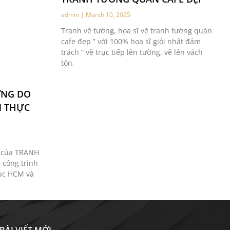
admin
March 10, 2025
Tranh vẽ tường, họa sĩ vẽ tranh tường quán
cafe đẹp ” với 100% họa sĩ giỏi nhất đảm
trách ” vẽ trục tiếp lên tường, vẽ lên vách
tôn,
ỜNG DO
N THỰC
 của TRANH
 công trình
vuc HCM và
BÀI VIẾT MỚI