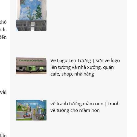
khó
ách.
đến
Vẽ Logo Lên Tường | sơn vẽ logo
lên tường và nhà xưởng, quán
cafe, shop, nhà hàng
 vài
vẽ tranh tường mầm non | tranh
vẽ tường cho mầm non
lân