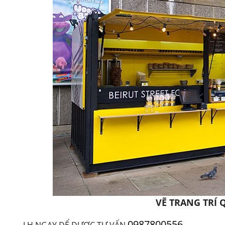
VẼ TRANG TRÍ
0987800556
LH NGAY ĐỂ ĐƯỢC TƯ VẤN