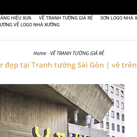
BẢNG HIỆU XƯA
VẼ TRANH TƯỜNG GIÁ RẺ
SƠN LOGO NHÀ 
 TƯỜNG VẼ LOGO NHÀ XƯỞNG
Home
-
VẼ TRANH TƯỜNG GIÁ RẺ
r đẹp tại Tranh tường Sài Gòn | vẽ trên