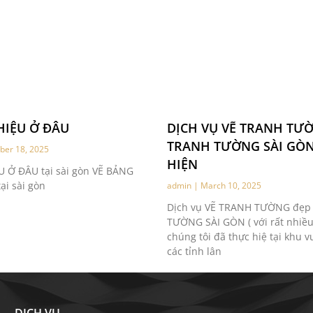
HIỆU Ở ĐÂU
DỊCH VỤ VẼ TRANH TƯ
TRANH TƯỜNG SÀI GÒ
er 18, 2025
HIỆN
 Ở ĐÂU tại sài gòn VẼ BẢNG
ại sài gòn
admin
March 10, 2025
Dịch vụ VẼ TRANH TƯỜNG đẹp
TƯỜNG SÀI GÒN ( với rất nhiều
chúng tôi đã thực hiệ tại khu 
các tỉnh lân
DỊCH VỤ