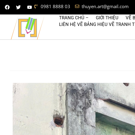
0981 8888 03
thuyen.art@gmail.com
TRANG CHỦ –
GIỚI THIỆU
VẼ 
LIÊN HỆ VẼ BẢNG HIỆU VẼ TRANH