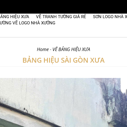
BẢNG HIỆU XƯA
VẼ TRANH TƯỜNG GIÁ RẺ
SƠN LOGO NHÀ 
 TƯỜNG VẼ LOGO NHÀ XƯỞNG
Home
-
VẼ BẢNG HIỆU XƯA
BẢNG HIỆU SÀI GÒN XƯA