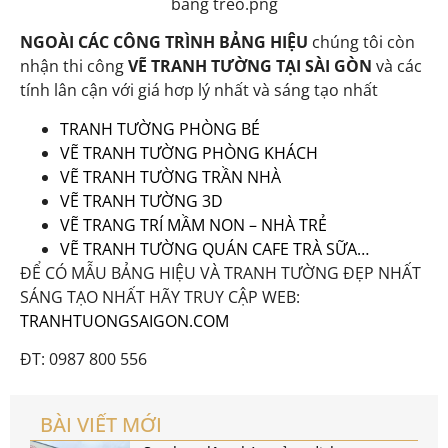
bảng treo.png
NGOÀI CÁC CÔNG TRÌNH BẢNG HIỆU
chúng tôi còn
nhận thi công
VẼ TRANH TƯỜNG TẠI SÀI GÒN
và các
tính lân cận với giá hơp lý nhất và sáng tạo nhất
TRANH TƯỜNG PHÒNG BÉ
VẼ TRANH TƯỜNG PHÒNG KHÁCH
VẼ TRANH TƯỜNG TRẦN NHÀ
VẼ TRANH TƯỜNG 3D
VẼ TRANG TRÍ MẦM NON – NHÀ TRẺ
VẼ TRANH TƯỜNG QUÁN CAFE TRÀ SỮA…
ĐỂ CÓ MẪU BẢNG HIỆU VÀ TRANH TƯỜNG ĐẸP NHẤT
SÁNG TẠO NHẤT HÃY TRUY CẬP WEB:
TRANHTUONGSAIGON.COM
ĐT: 0987 800 556
BÀI VIẾT MỚI