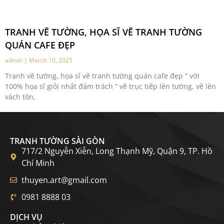
TRANH VẼ TƯỜNG, HỌA SĨ VẼ TRANH TƯỜNG
QUÁN CAFE ĐẸP
admin
March 10, 2025
Tranh vẽ tường, họa sĩ vẽ tranh tường quán cafe đẹp ” với
100% họa sĩ giỏi nhất đảm trách ” vẽ trục tiếp lên tường, vẽ lên
vách tôn,
TRANH TƯỜNG SÀI GÒN
717/2 Nguyễn Xiễn, Long Thạnh Mỹ, Quận 9, TP. Hồ
Chí Minh
thuyen.art@gmail.com
0981 8888 03
DỊCH VỤ